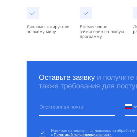
Дипломы котируются
Ежемесячное
Л
по всему миру
зачисление на любую
р
программу
Оставьте заявку
и получите
также требования для посту
Нажимая на кнопку, я соглашаюсь на обработку
с
Политикой конфиденциальности