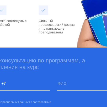
егко совмещать с
Сильный
аботой
профессорский состав
и практикующие
преподаватели
 консультацию по программам, а
пления на курс
 персональных данных в соответствии