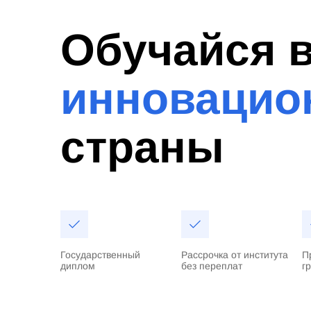
Обучайся 
инновацио
страны
Государственный
Рассрочка от института
П
диплом
без переплат
г