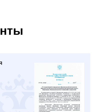
енты
я