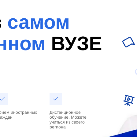
в
самом
нном
ВУЗЕ
рием иностранных
Дистанционное
раждан
обучение. Можете
учиться из своего
региона