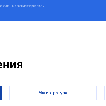
рекламных рассылок через sms и
ения
Магистратура