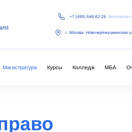
+7 (495) 648-62-26
Бесплатно 
НИЯ
г.
Москва
,
Новочеремушкинская у
Магистратура
Курсы
Колледж
МБА
О
 право