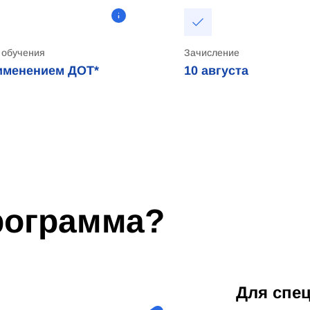
 обучения
Зачисление
именением ДОТ*
10
августа
программа?
Для спе