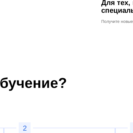
Для тех,
специал
Получите новые
обучение?
2