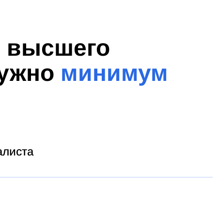
я высшего
нужно
минимум
алиста