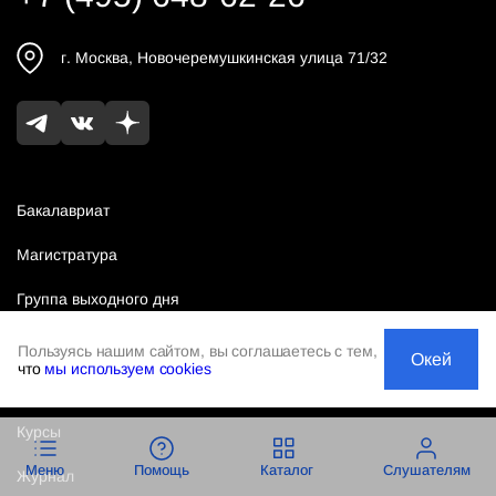
г.
Москва
,
Новочеремушкинская улица 71/32
Бакалавриат
Магистратура
Группа выходного дня
Колледж
Пользуясь нашим сайтом, вы соглашаетесь с тем,
Окей
что
мы используем cookies
МБА
Курсы
Меню
Помощь
Каталог
Слушателям
Журнал