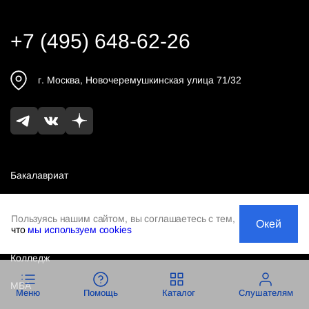
+7 (495) 648-62-26
г.
Москва
,
Новочеремушкинская улица 71/32
Бакалавриат
Магистратура
Пользуясь нашим сайтом, вы соглашаетесь с тем,
Окей
что
мы используем cookies
Группа выходного дня
Колледж
МБА
Меню
Помощь
Каталог
Слушателям