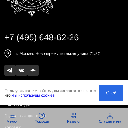
+7 (495) 648-62-26
г.
Москва
,
Новочеремушкинская улица 71/32
Пользуясь нашим сайтом, вы соглашаетесь с тем,
Окей
Бакалавриат
что
мы используем cookies
Магистратура
Группа выходного дня
Меню
Помощь
Каталог
Слушателям
Колледж