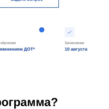
 обучения
Зачисление
именением ДОТ*
10
августа
программа?