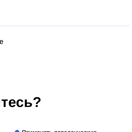
е
итесь?