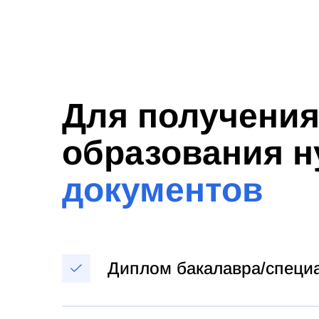
Для получени
образования 
документов
Диплом бакалавра/специ