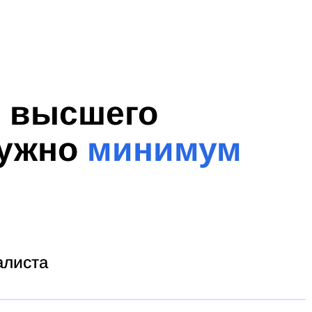
я высшего
нужно
минимум
алиста