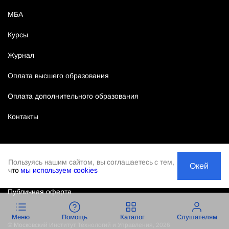
МБА
Курсы
Журнал
Оплата высшего образования
Оплата дополнительного образования
Контакты
Пользуясь нашим сайтом, вы соглашаетесь с тем,
Окей
что
мы используем cookies
Политика конфиденциальности
Публичная оферта
Меню
Помощь
Каталог
Слушателям
©
Московский Институт Технологий и Управления
,
2026