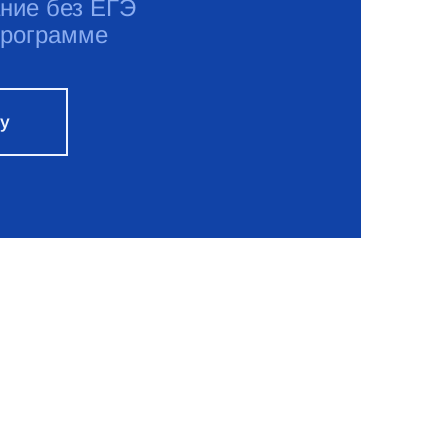
ние без ЕГЭ
программе
ку