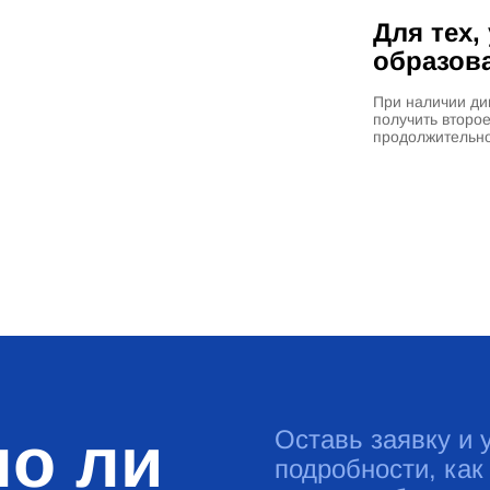
Для тех,
образов
При наличии ди
получить второ
продолжительно
о ли
Оставь заявку и 
подробности, как