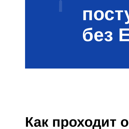
пост
без 
Как проходит 