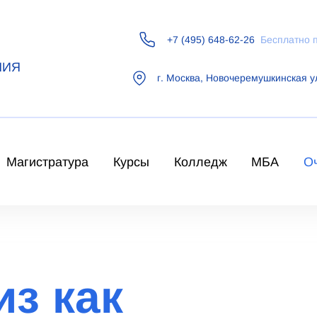
+7 (495) 648-62-26
Бесплатно 
НИЯ
г.
Москва
,
Новочеремушкинская у
Магистратура
Курсы
Колледж
МБА
О
з как