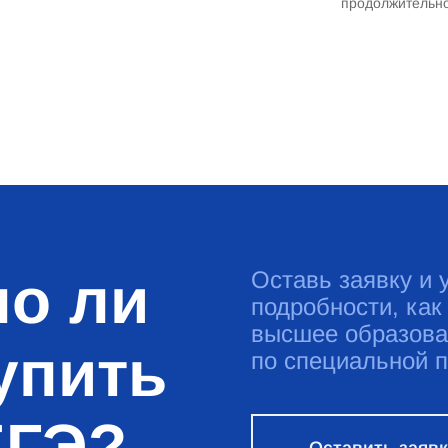
продолжительно
о ли
Оставь заявку и 
подробности, как
высшее образова
упить
по специальной 
ЕГЭ?
Оставить заяв