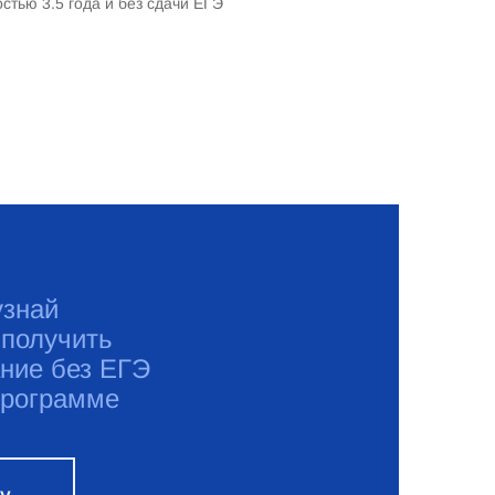
стью 3.5 года и без сдачи ЕГЭ
узнай
 получить
ние без ЕГЭ
программе
ку