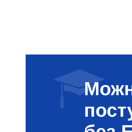
Можн
пост
без 