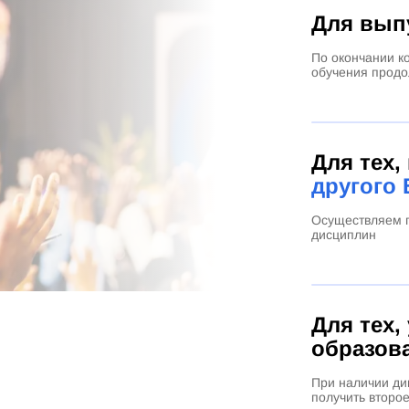
Для вып
По окончании к
обучения продо
Для тех,
другого 
Осуществляем п
дисциплин
Для тех,
образов
При наличии ди
получить второ