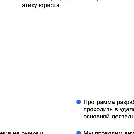
этику юриста
Программа разраб
проходить в удал
основной деятел
ния на рынке и
Мы проводим вну