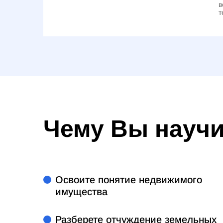
в
т
Чему Вы науч
Освоите понятие недвижимого
имущества
Разберете отчуждение земельных