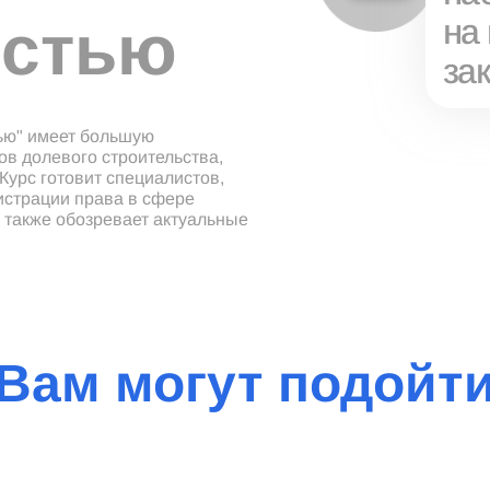
остью
на
за
ью" имеет большую
ов долевого строительства,
урс готовит специалистов,
истрации права в сфере
 также обозревает актуальные
Вам могут подойт