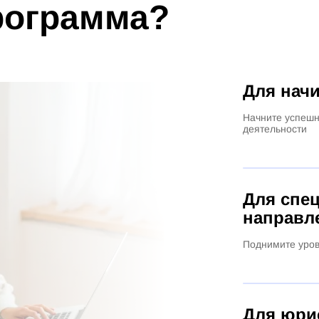
программа?
Для нач
Начните успешн
деятельности
Для спе
направл
Поднимите уров
Для юри