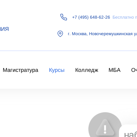
+7 (495) 648-62-26
Бесплатно 
НИЯ
г.
Москва
,
Новочеремушкинская у
Магистратура
Курсы
Колледж
МБА
О
на