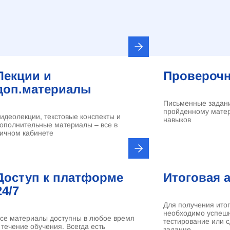
Лекции и
Проверочн
доп.материалы
Письменные задани
пройденному матер
идеолекции, текстовые конспекты и
навыков
ополнительные материалы – все в
ичном кабинете
Доступ к платформе
Итоговая 
24/7
Для получения ито
необходимо успеш
се материалы доступны в любое время
тестирование или 
 течение обучения. Всегда есть
задание