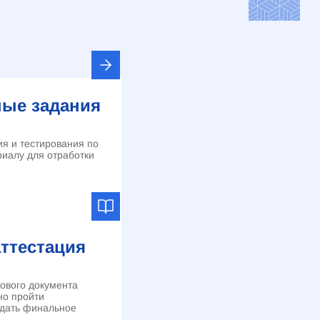
ые задания
я и тестирования по
иалу для отработки
аттестация
гового документа
но пройти
сдать финальное