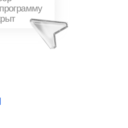
 программу
крыт
и