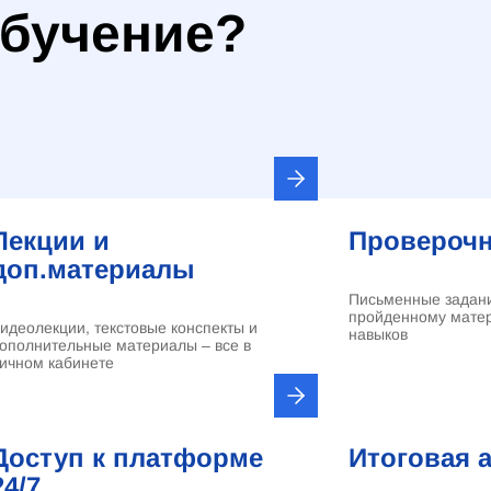
обучение?
Лекции и
Проверочн
доп.материалы
Письменные задани
пройденному матер
идеолекции, текстовые конспекты и
навыков
ополнительные материалы – все в
ичном кабинете
Доступ к платформе
Итоговая 
24/7