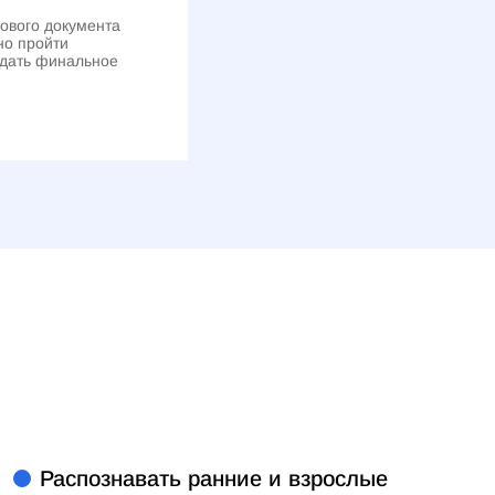
гового документа
но пройти
сдать финальное
Распознавать ранние и взрослые