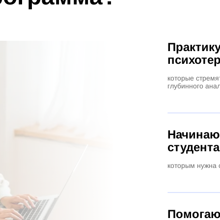
Практик
психоте
которые стремя
глубинного ана
Начинаю
студента
которым нужна 
Помогаю