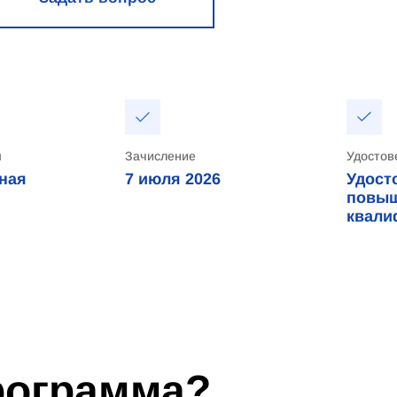
я
Зачисление
Удостов
ная
7 июля 2026
Удост
повы
квали
программа?