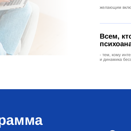
желающим включ
Всем, кт
психоан
- тем, кому ин
и динамика бес
грамма