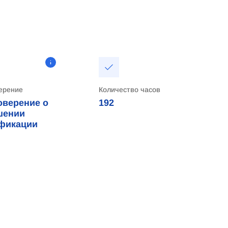
ерение
Количество часов
оверение о
192
шении
фикации