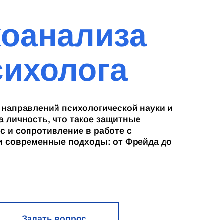
хоанализа
сихолога
х направлений психологической науки и
а личность, что такое защитные
с и сопротивление в работе с
 и современные подходы: от Фрейда до
Задать вопрос