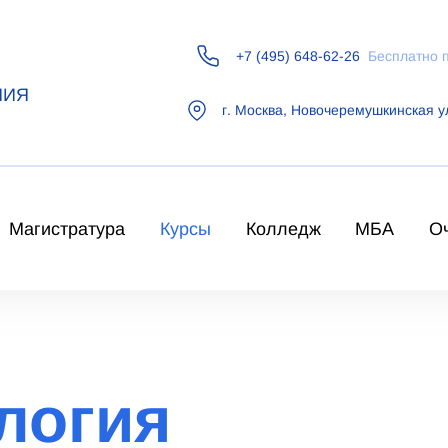
+7 (495) 648-62-26
Бесплатно 
НИЯ
г.
Москва
,
Новочеремушкинская у
Магистратура
Курсы
Колледж
МБА
О
логия