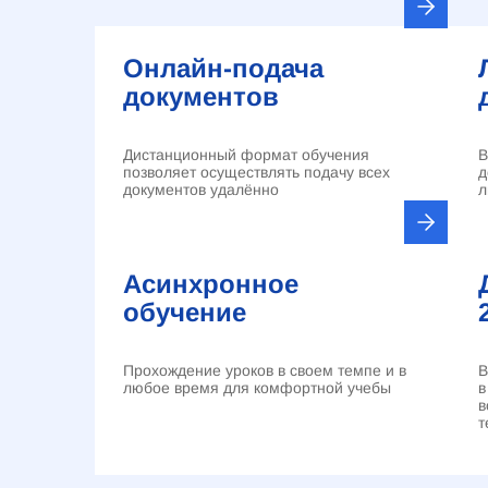
Онлайн-подача
документов
Дистанционный формат обучения
В
позволяет осуществлять подачу всех
д
документов удалённо
л
Асинхронное
обучение
Прохождение уроков в своем темпе и в
В
любое время для комфортной учебы
в
в
т