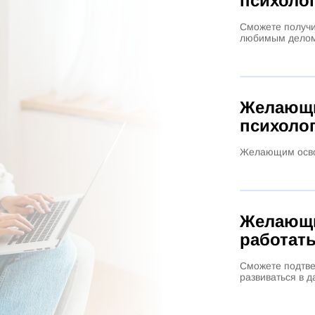
психолог
Сможете получи
любимым дело
Желающи
психолог
Желающим осво
Желающи
работат
Сможете подтве
развиваться в 