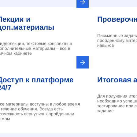
Лекции и
Проверочн
доп.материалы
Письменные задани
пройденному матер
идеолекции, текстовые конспекты и
навыков
ополнительные материалы – все в
ичном кабинете
Доступ к платформе
Итоговая 
24/7
Для получения ито
необходимо успеш
се материалы доступны в любое время
тестирование или 
 течение обучения. Всегда есть
задание
озможность вернуться к пройденным
емам