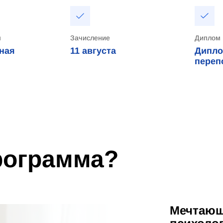
я
Зачисление
Диплом
ная
11
августа
Дипло
переп
программа?
Мечтающ