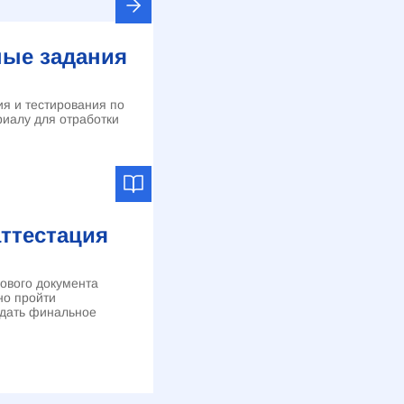
ые задания
я и тестирования по
иалу для отработки
аттестация
гового документа
но пройти
сдать финальное