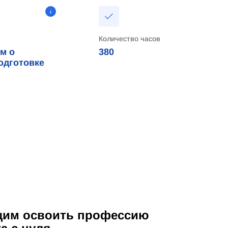
Количество часов
м о
380
одготовке
им освоить профессию