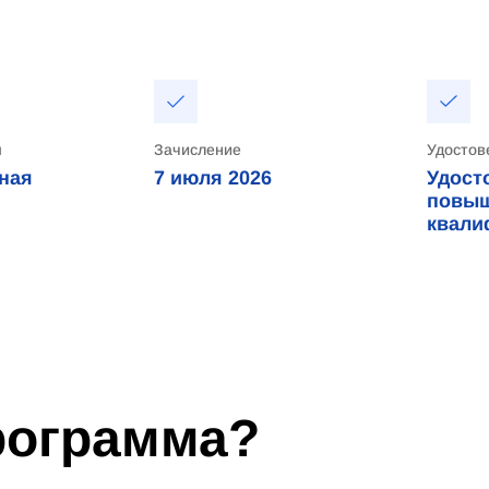
я
Зачисление
Удостов
ная
7 июля 2026
Удост
повы
квали
программа?