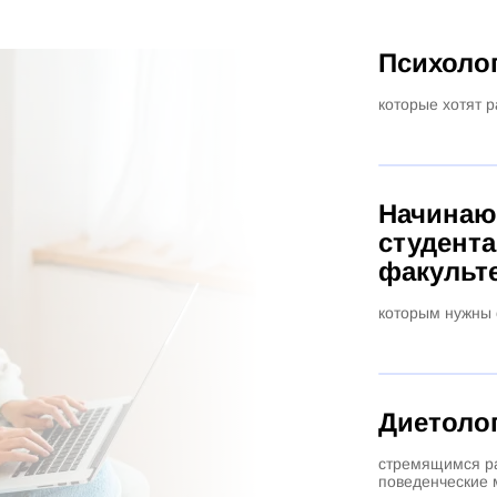
Психолог
которые хотят 
Начинаю
студент
факульт
которым нужны 
Диетоло
стремящимся ра
поведенческие 