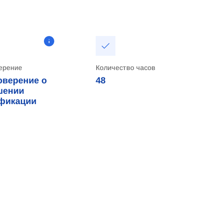
ерение
Количество часов
оверение о
48
шении
фикации