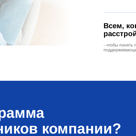
Всем, ко
расстро
- чтобы понять 
поддерживающе
грамма
ников компании?