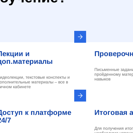
Лекции и
Проверочн
доп.материалы
Письменные задани
пройденному матер
идеолекции, текстовые конспекты и
навыков
ополнительные материалы – все в
ичном кабинете
Доступ к платформе
Итоговая 
24/7
Для получения ито
необходимо успеш