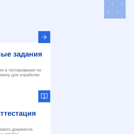
ые задания
я и тестирования по
иалу для отработки
аттестация
гового документа
но пройти