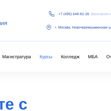
+7 (495) 648-62-26
Бесплатно 
НИЯ
г.
Москва
,
Новочеремушкинская у
Магистратура
Курсы
Колледж
МБА
О
те с