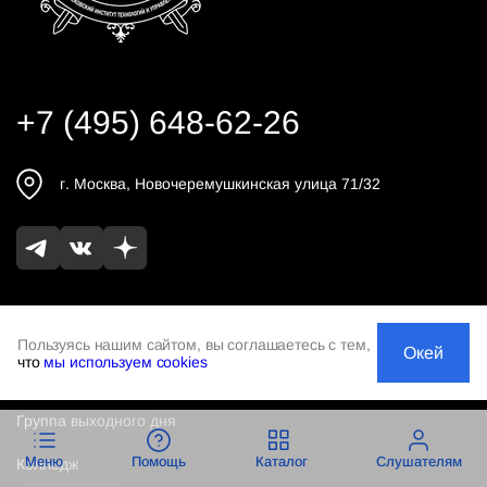
+7 (495) 648-62-26
г.
Москва
,
Новочеремушкинская улица 71/32
Бакалавриат
Пользуясь нашим сайтом, вы соглашаетесь с тем,
Окей
что
мы используем cookies
Магистратура
Группа выходного дня
Меню
Помощь
Каталог
Слушателям
Колледж