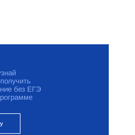
узнай
 получить
ние без ЕГЭ
программе
ку