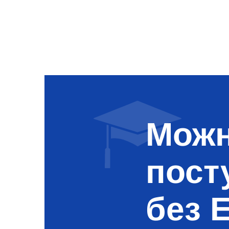
Можн
пост
без 