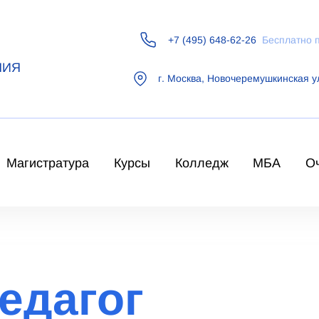
+7 (495) 648-62-26
Бесплатно 
НИЯ
г.
Москва
,
Новочеремушкинская у
Магистратура
Курсы
Колледж
МБА
О
едагог