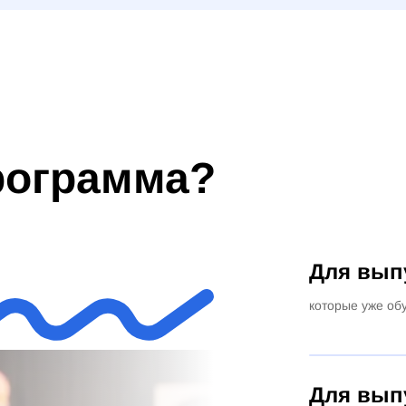
программа?
Для вып
которые уже об
Для вып