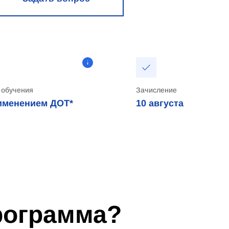
 обучения
Зачисление
именением ДОТ*
10
августа
программа?