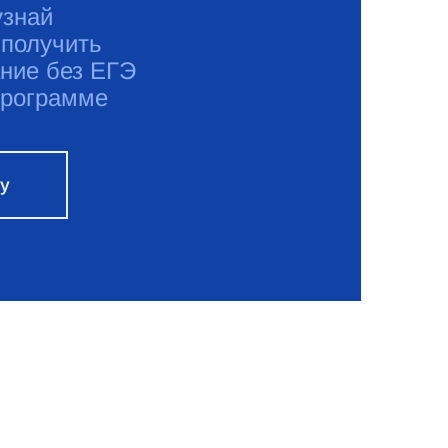
узнай
 получить
ние без ЕГЭ
программе
ку