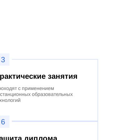
3
рактические занятия
оходят с применением
станционных образовательных
хнологий
6
ащита диплома