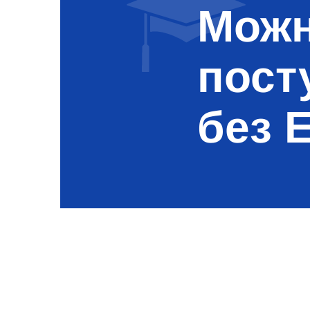
Можн
пост
без 