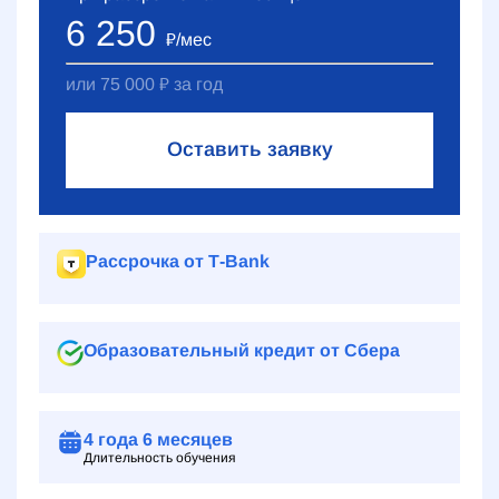
6 250
₽
/мес
или
75 000
₽
за год
Оставить заявку
Рассрочка от Т‑Bank
Образовательный кредит от Сбера
4 года
6 месяцев
Длительность обучения