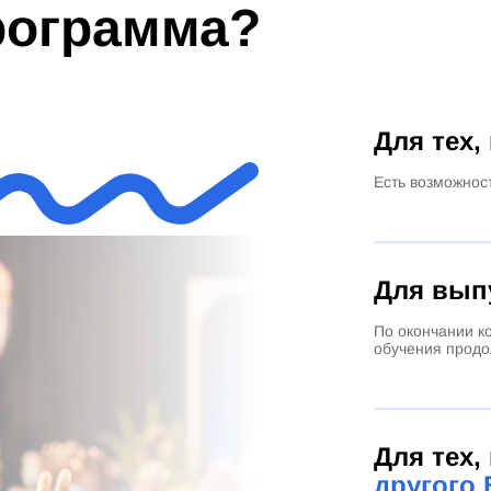
программа?
Для тех,
Есть возможнос
Для вып
По окончании к
обучения продо
Для тех,
другого 