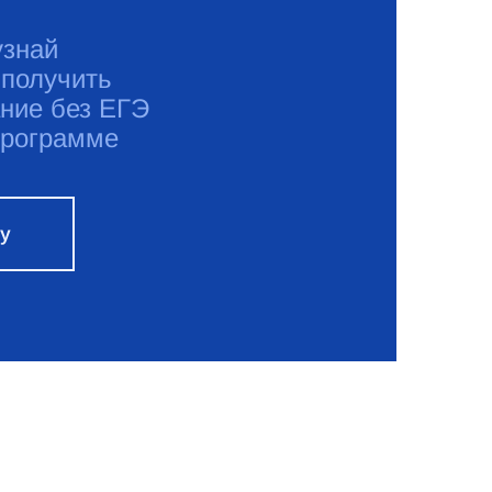
узнай
 получить
ние без ЕГЭ
программе
ку