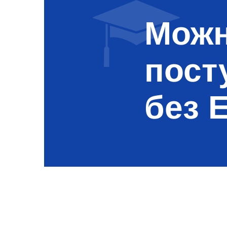
Можн
пост
без 