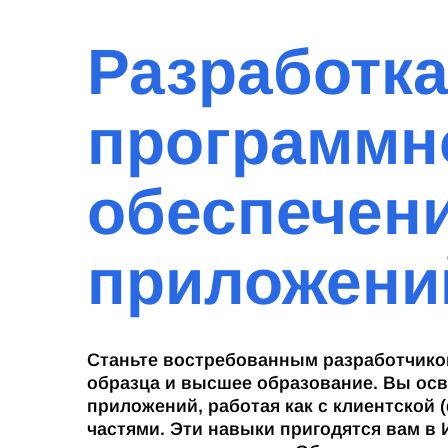
Разработк
программн
обеспечени
приложени
Станьте востребованным разработчико
образца и высшее образование. Вы осв
приложений, работая как с клиентской (
частями. Эти навыки пригодятся вам в 