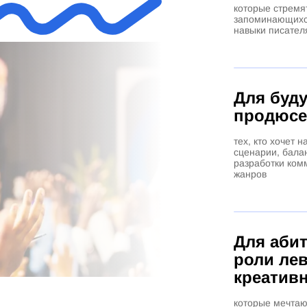
которые стремя
запоминающихся
навыки писател
Для буд
продюсе
тех, кто хочет 
сценарии, бала
разработки ком
жанров
Для аби
роли ле
креатив
которые мечтаю