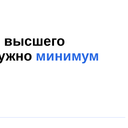
я высшего
нужно
минимум