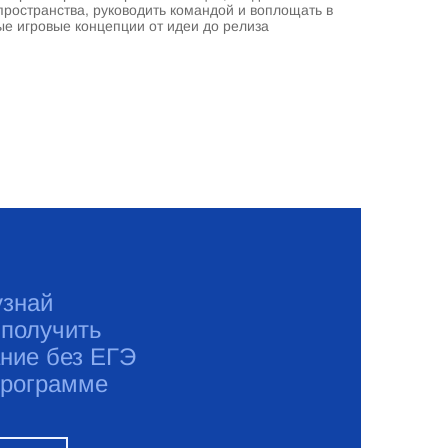
пространства, руководить командой и воплощать в
ые игровые концепции от идеи до релиза
узнай
 получить
ние без ЕГЭ
программе