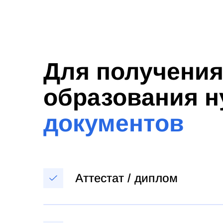
Для получени
образования 
документов
Аттестат / диплом