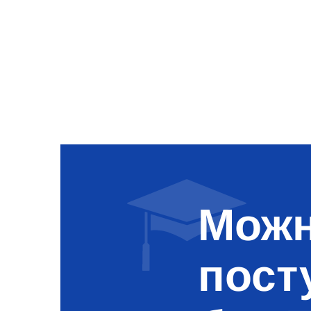
Можн
пост