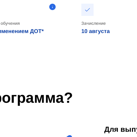
 обучения
Зачисление
именением ДОТ*
10
августа
программа?
Для вып