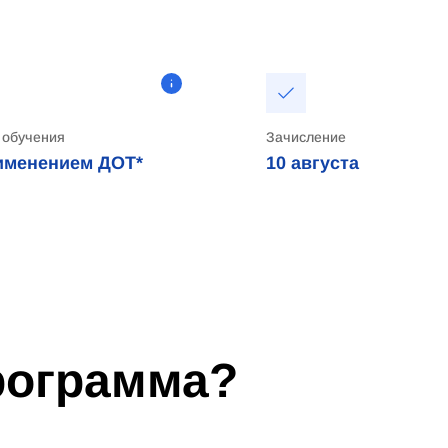
 обучения
Зачисление
именением ДОТ*
10
августа
программа?