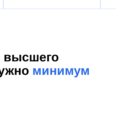
я высшего
нужно
минимум