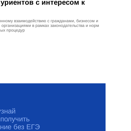
уриентов с интересом к
оянному взаимодействию с гражданами, бизнесом и
организациями в рамках законодательства и норм
ных процедур
узнай
 получить
ние без ЕГЭ