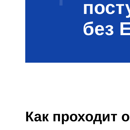
пост
без 
Как проходит 