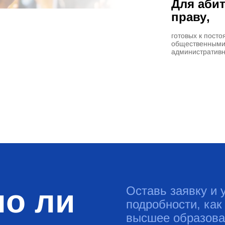
Для абит
праву,
готовых к пост
общественными 
административ
о ли
Оставь заявку и 
подробности, как
высшее образова