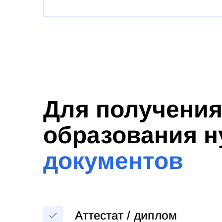
Для получени
образования 
документов
Аттестат / диплом