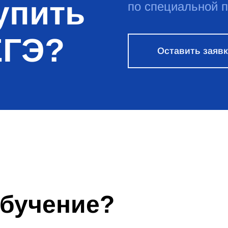
упить
по специальной 
ЕГЭ?
Оставить заяв
обучение?