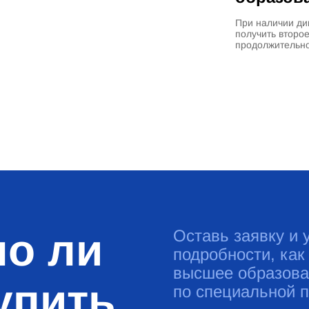
При наличии ди
получить второ
продолжительно
о ли
Оставь заявку и 
подробности, как
высшее образова
упить
по специальной 