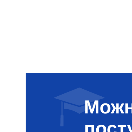
Можн
пост